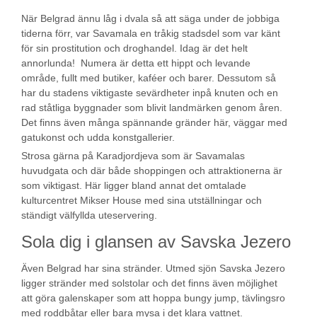
När Belgrad ännu låg i dvala så att säga under de jobbiga
tiderna förr, var Savamala en tråkig stadsdel som var känt
för sin prostitution och droghandel. Idag är det helt
annorlunda! Numera är detta ett hippt och levande
område, fullt med butiker, kaféer och barer. Dessutom så
har du stadens viktigaste sevärdheter inpå knuten och en
rad ståtliga byggnader som blivit landmärken genom åren.
Det finns även många spännande gränder här, väggar med
gatukonst och udda konstgallerier.
Strosa gärna på Karadjordjeva som är Savamalas
huvudgata och där både shoppingen och attraktionerna är
som viktigast. Här ligger bland annat det omtalade
kulturcentret Mikser House med sina utställningar och
ständigt välfyllda uteservering.
Sola dig i glansen av Savska Jezero
Även Belgrad har sina stränder. Utmed sjön Savska Jezero
ligger stränder med solstolar och det finns även möjlighet
att göra galenskaper som att hoppa bungy jump, tävlingsro
med roddbåtar eller bara mysa i det klara vattnet.