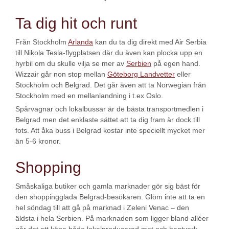
Ta dig hit och runt
Från Stockholm
Arlanda
kan du ta dig direkt med Air Serbia
till Nikola Tesla-flygplatsen där du även kan plocka upp en
hyrbil om du skulle vilja se mer av
Serbien
på egen hand.
Wizzair går non stop mellan
Göteborg Landvetter
eller
Stockholm och Belgrad. Det går även att ta Norwegian från
Stockholm med en mellanlandning i t.ex Oslo.
Spårvagnar och lokalbussar är de bästa transportmedlen i
Belgrad men det enklaste sättet att ta dig fram är dock till
fots. Att åka buss i Belgrad kostar inte speciellt mycket mer
än 5-6 kronor.
Shopping
Småskaliga butiker och gamla marknader gör sig bäst för
den shoppingglada Belgrad-besökaren. Glöm inte att ta en
hel söndag till att gå på marknad i Zeleni Venac – den
äldsta i hela Serbien. På marknaden som ligger bland alléer
går det att köpa både lokalproducerad mat och hantverk,