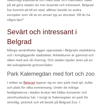
fullkomligt exploderat och olika stilar och människor håller
på att göra staden än mer levande och intressant. Belgrad
har kommit att bli en stad, alltmer besökt av andra
européer som vill se en annan typ av storstad. Vill du ha
några tips?
Sevärt och intressant i
Belgrad
Många sevärdheter ligger uppradade i Belgrads stadskärna
och i kringliggande stadsdelar. Arkitekturen är gammal och
sliten med ack så charmig. Och staden bjuder även på en
del avkopplande grönområden.
Park Kalemegdan med fort och zoo
I mitten av
Belgrad
öppnar sig en stor park med sjö, kullar
och plats för olika evenemang. Under de många
festligheterna i staden brukar det hållas konserter och
utomhusteatrar här. I övrigt är Kalemegdan en park för
strövtåg, picknick och ett besök på Belgrad Zoo. I